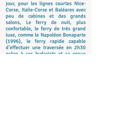
jour, pour les lignes courtes Nice-
Corse, Italie-Corse et Baléares avec
peu de cabines et des grands
salons, Le ferry de nuit, plus
confortable, le ferry de très grand
luxe, comme le Napoléon Bonaparte
(1996), le ferry rapide capable
d’effectuer une traversée en 2h30
grâce à ses hydrojets et sa coque
Aluminium,(NGV Asco, 1996), et le
ferry mixte, qui transporte surtout
des pièces de fret, et des passagers,
dans une moindre mesure, dans de
bonnes conditions (1991). C’est ce
modèle qui prévaut aujourd’hui.
L’ouverture à la concurrence des
pavillons étrangers, (les 25 ans
énoncés plus haut arrivèrent à leur
échéance et la SNCM resta sous
pavillon français premier registre)