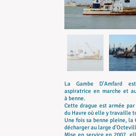
La Gambe D'Amfard est
aspiratrice en marche et a
à benne.
Cette drague est armée par
du Havre où elle y travaille t
Une fois sa benne pleine, l
décharger au large d'Octevil
Mise en service en 2007, e