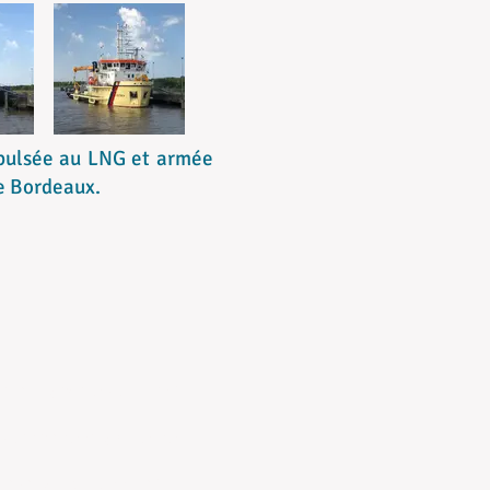
opulsée au LNG et armée
e Bordeaux.
.dreux@hydros-alumni.fr
nblanchetcolin@gmail.com
weber@supmaritime.fr