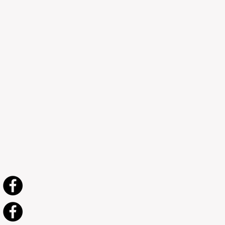
Nous suivre :
Ships Pix
Francetransbordeurs