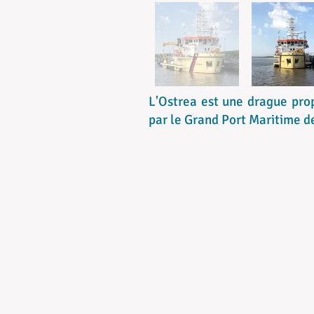
L'Ostrea est une drague pr
par le Grand Port Maritime d
CONTACTS :
LEONCE DREUX
leonce
FLORIAN BLANCHET
floria
OLYAN WEBER
olyan.