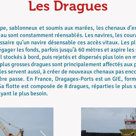
Les Dragues
ope, sablonneux et soumis aux marées, les chenaux d’en
’eau sont constamment réensablés. Les navires, les cou
essaire qu’un navire désensable ces accès vitaux. Les 
égager les fonds, parfois jusqu’à 60 mètres et aspire le
l stockés à bord, puis rejetés et dispersés plus loin en m
 plus grosses dragues sont principalement affectés aux po
les servent aussi, à créer de nouveaux chenaux pas encor
ère passe. En France, Dragages-Ports est un GIE, form
a flotte est composée de 8 dragues, réparties le plus
ayant le plus besoin.