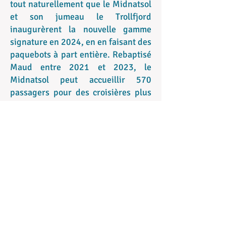
tout naturellement que le Midnatsol
et son jumeau le Trollfjord
inaugurèrent la nouvelle gamme
signature en 2024, en en faisant des
paquebots à part entière. Rebaptisé
Maud entre 2021 et 2023, le
Midnatsol peut accueillir 570
passagers pour des croisières plus
haut de gamme axées sur la nature
et la découverte.
HX Expeditions
Bien moins connue, la branche
"Expéditions" et la dernière gamme
de la compagnie. Bien moins mise
en avant que la route côtière ou les
croisières, les navigations dites
d'expéditions existent depuis le