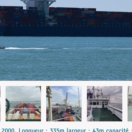
t 2000. Longueur : 335m largeur : 43m capacité 