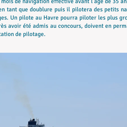
2 mois de navigation effective avant l’âge de 35 an
en tant que doublure puis il pilotera des petits n
ges. Un pilote au Havre pourra piloter les plus gr
près avoir été admis au concours, doivent en per
tation de pilotage.