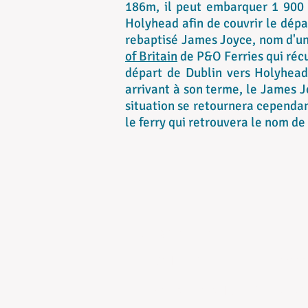
186m, il peut embarquer 1 900 p
Holyhead afin de couvrir le dépar
rebaptisé James Joyce, nom d'un 
of Britain
de P&O Ferries qui réc
départ de Dublin vers Holyhead
arrivant à son terme, le James J
situation se retournera cependan
le ferry qui retrouvera le nom d
CONTACTS :
LEONCE DREUX
leonce
FLORIAN BLANCHET
floria