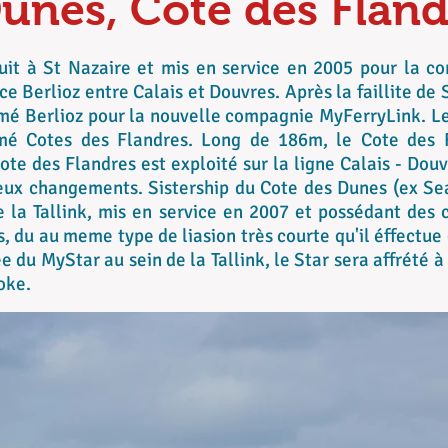
unes, Cote des Fland
ruit à St Nazaire et mis en service en 2005 pour la c
 Berlioz entre Calais et Douvres. Après la faillite de 
é Berlioz pour la nouvelle compagnie MyFerryLink. Le
é Cotes des Flandres. Long de 186m, le Cote des 
te des Flandres est exploité sur la ligne Calais - Douv
eux changements. Sistership du Cote des Dunes (ex Sea
 la Tallink, mis en service en 2007 et possédant des 
, du au meme type de liasion très courte qu'il éffectue
ée du MyStar au sein de la Tallink, le Star sera affrété à
oke.