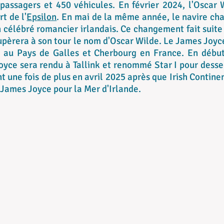
assagers et 450 véhicules. En février 2024, l'Oscar W
t de l'
Epsilon
. En mai de la même année, le navire c
célébré romancier irlandais. Ce changement fait suite à
upèrera à son tour le nom d'Oscar Wilde. Le James Joyc
 au Pays de Galles et Cherbourg en France. En début
oyce sera rendu à Tallink et renommé Star I pour desser
t une fois de plus en avril 2025 après que Irish Contine
e James Joyce pour la Mer d'Irlande.
.dreux@hydros-alumni.fr
nblanchetcolin@gmail.com