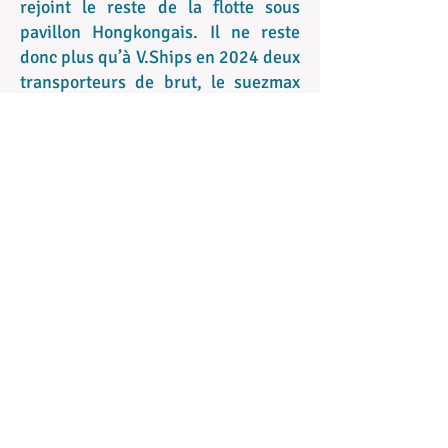
rejoint le reste de la flotte sous
pavillon Hongkongais. Il ne reste
donc plus qu’à V.Ships en 2024 deux
transporteurs de brut, le suezmax
Eagle Le Havre (2017) ainsi que le
VLCC Eagle Valence (mis en service
en 2022 et propulsé au LNG). Ces
deux navires appartiennent à
Amercian Eagle Tankers et sont
affrétés en long terme par une
Major française.